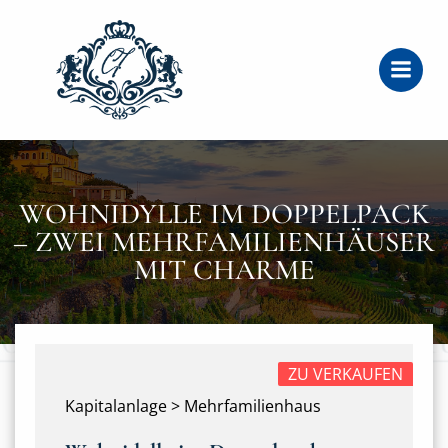
Zum
Inhalt
springen
WOHNIDYLLE IM DOPPELPACK
– ZWEI MEHRFAMILIENHÄUSER
MIT CHARME
ZU VERKAUFEN
Kapitalanlage > Mehrfamilienhaus