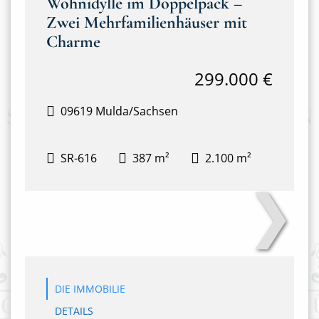
Wohnidylle im Doppelpack –
Zwei Mehrfamilienhäuser mit
Charme
299.000 €
09619 Mulda/Sachsen
SR-616
387 m²
2.100 m²
❯
Anton-Günther-Steig 3&4
DIE IMMOBILIE
DETAILS