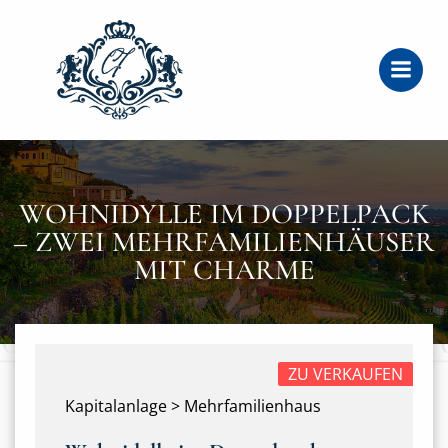
Zum
Inhalt
springen
WOHNIDYLLE IM DOPPELPACK
– ZWEI MEHRFAMILIENHÄUSER
MIT CHARME
ZU VERKAUFEN
Kapitalanlage > Mehrfamilienhaus