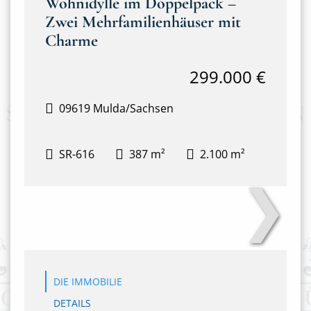
Wohnidylle im Doppelpack –
Zwei Mehrfamilienhäuser mit
Charme
299.000 €
09619 Mulda/Sachsen
SR-616
387 m²
2.100 m²
❯
Anton-Günther-Steig 3&4
DIE IMMOBILIE
DETAILS