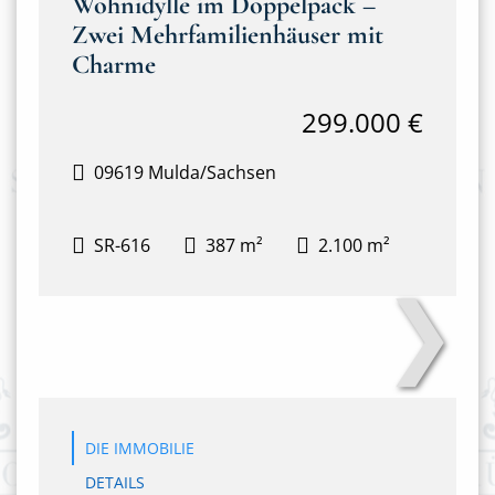
Wohnidylle im Doppelpack –
Zwei Mehrfamilienhäuser mit
Charme
299.000 €
09619 Mulda/Sachsen
SR-616
387 m²
2.100 m²
❯
Anton-Günther-Steig 3&4
DIE IMMOBILIE
DETAILS