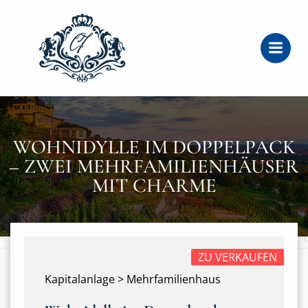
Zum
Inhalt
springen
WOHNIDYLLE IM DOPPELPACK
– ZWEI MEHRFAMILIENHÄUSER
MIT CHARME
ZU VERKAUFEN
Kapitalanlage > Mehrfamilienhaus