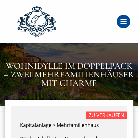
Zum
Inhalt
springen
WOHNIDYLLE IM DOPPELPACK
– ZWEI MEHRFAMILIENHÄUSER
MIT CHARME
ZU VERKAUFEN
Kapitalanlage > Mehrfamilienhaus