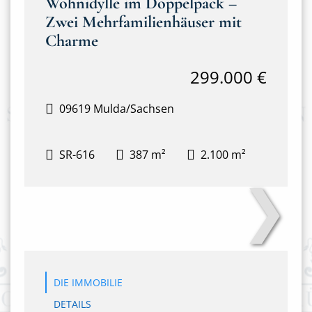
Wohnidylle im Doppelpack –
Zwei Mehrfamilienhäuser mit
Charme
299.000 €
09619 Mulda/Sachsen
SR-616
387 m²
2.100 m²
❯
Anton-Günther-Steig 3&4
DIE IMMOBILIE
DETAILS