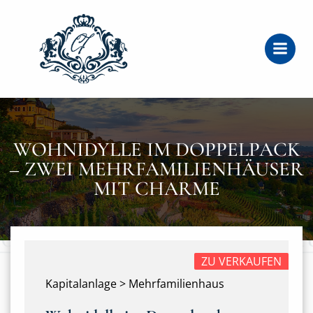
Zum
Inhalt
springen
WOHNIDYLLE IM DOPPELPACK
– ZWEI MEHRFAMILIENHÄUSER
MIT CHARME
ZU VERKAUFEN
Kapitalanlage > Mehrfamilienhaus