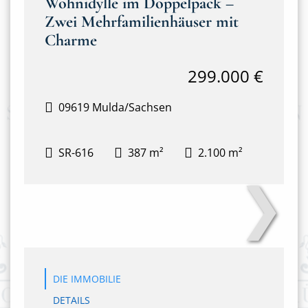
Wohnidylle im Doppelpack –
Zwei Mehrfamilienhäuser mit
Charme
299.000 €
09619 Mulda/Sachsen
SR-616
387 m²
2.100 m²
❯
Anton-Günther-Steig 3&4
DIE IMMOBILIE
DETAILS