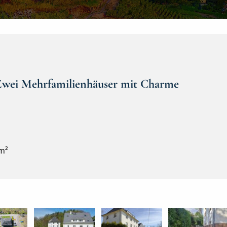
Zwei Mehrfamilienhäuser mit Charme
 m²
Anton-Günther-Steig 3&4