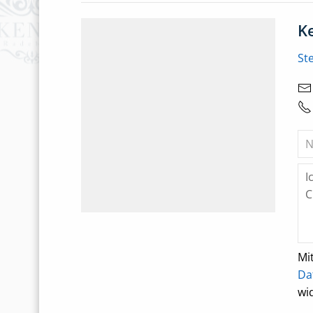
K
St
Mi
Da
wi