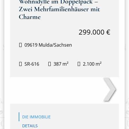
Wohnidylle im Doppelpack –
Zwei Mehrfamilienhäuser mit
Charme
299.000 €
09619 Mulda/Sachsen
SR-616
387 m²
2.100 m²
❯
Anton-Günther-Steig 3&4
DIE IMMOBILIE
DETAILS