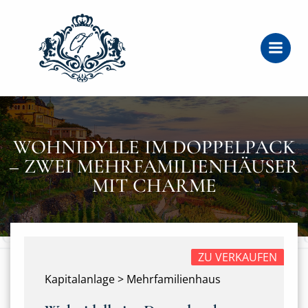
Zum
Inhalt
springen
WOHNIDYLLE IM DOPPELPACK
– ZWEI MEHRFAMILIENHÄUSER
MIT CHARME
ZU VERKAUFEN
Kapitalanlage > Mehrfamilienhaus