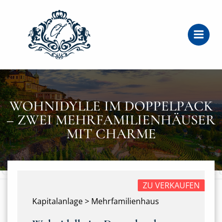
Zum
Inhalt
springen
WOHNIDYLLE IM DOPPELPACK
– ZWEI MEHRFAMILIENHÄUSER
MIT CHARME
ZU VERKAUFEN
Kapitalanlage > Mehrfamilienhaus