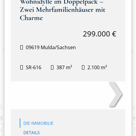
Wohnidylle im Doppelpack –
Zwei Mehrfamilienhäuser mit
Charme
299.000 €
09619 Mulda/Sachsen
SR-616
387 m²
2.100 m²
❯
Anton-Günther-Steig 3&4
DIE IMMOBILIE
DETAILS